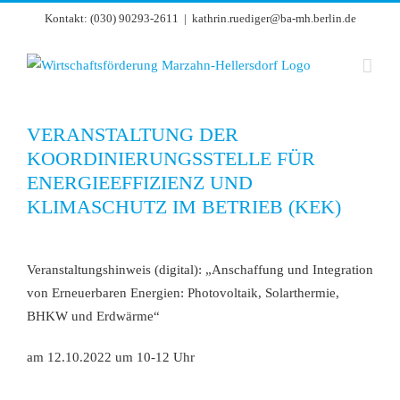
Zum
Kontakt: (030) 90293-2611
|
kathrin.ruediger@ba-mh.berlin.de
Inhalt
springen
VERANSTALTUNG DER
KOORDINIERUNGSSTELLE FÜR
ENERGIEEFFIZIENZ UND
KLIMASCHUTZ IM BETRIEB (KEK)
Zeige
grösseres
Veranstaltungshinweis (digital): „Anschaffung und Integration
Bild
von Erneuerbaren Energien: Photovoltaik, Solarthermie,
BHKW und Erdwärme“
am 12.10.2022 um 10-12 Uhr