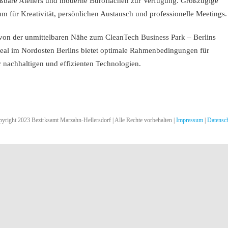
ießbare Ateliers und moderne Büroflächen zur Verfügung. Großzügige
für Kreativität, persönlichen Austausch und professionelle Meetings.
von der unmittelbaren Nähe zum CleanTech Business Park – Berlins
real im Nordosten Berlins bietet optimale Rahmenbedingungen für
nachhaltigen und effizienten Technologien.
yright 2023 Bezirksamt Marzahn-Hellersdorf | Alle Rechte vorbehalten |
Impressum
|
Datensc