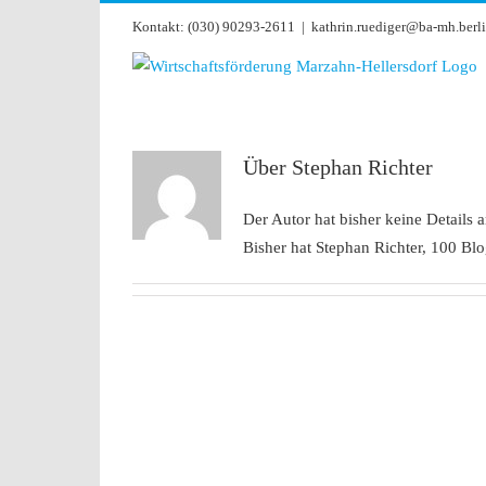
Zum
Kontakt: (030) 90293-2611
|
kathrin.ruediger@ba-mh.berli
Inhalt
springen
Über
Stephan Richter
Der Autor hat bisher keine Details 
Bisher hat Stephan Richter, 100 Blo
 eMO: Mobility
ergie- und
hlüssel für
he Flotten
altung
Wirtschaft