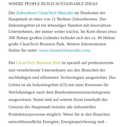
WHERE PEOPLE BUILD SUSTAINABLE IDEAS
Der
Zukunftsort CleanTech Marzahn
im Nordosten
der
Hauptstadt ist einer von 11
Berliner Zukunftsorten
. Das
Industriegebiet ist ein lebendiger Standort mit innovativen
Unternehmen, der immer weiter wächst. Im Kern dieses etwa
300 Hektar großen Geländes befindet sich der ca. 90 Hektar
große
CleanTech Business Park. Weitere Informationen
finden Sie unter:
www.cleantechmarzahn.com
.
D
er
CleanTech Business Park
ist speziell auf produzierende
und verarbeitende Unternehmen aus den Branchen der
nachhaltigen und effizienten Technologien
ausgerichtet
. Das
G
ebiet
ist
al
s
Industriegebiet (GI)
mit einer
Kernzone für
Störfallanlagen nach dem Bundesimmissionsschutzgesetz
a
usgewiesen. Somit sind
auf seinem Areal innerhalb der
Grenzen der Hauptstadt beinahe alle industriellen
Produktionsprozesse möglich.
Wenn Sie in den Branchen
umweltfreundliche Energien, Energiespeich
erung und -