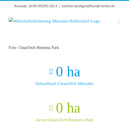
Zum
Kontakt: (030) 90293-2611
|
kathrin.ruediger@ba-mh.berlin.de
Inhalt
springen
Foto: CleanTech Business Park
0
ha
Zukunftsort CleanTech Marzahn
0
ha
davon CleanTech Business Park