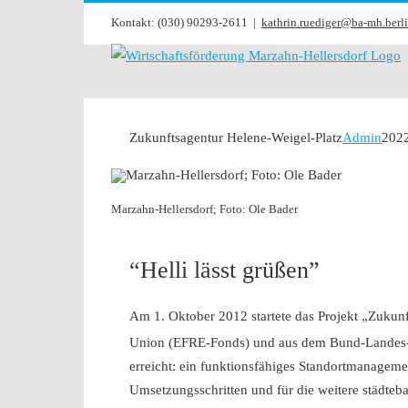
Zum
Kontakt: (030) 90293-2611
|
kathrin.ruediger@ba-mh.berli
Inhalt
springen
Zukunftsagentur Helene-Weigel-Platz
Admin
202
Marzahn-Hellersdorf; Foto: Ole Bader
“Helli lässt grüßen”
Am 1. Oktober 2012 startete das Projekt „Zukunf
Union (EFRE-Fonds) und aus dem Bund-Lande
erreicht: ein funktionsfähiges Standortmanagem
Umsetzungsschritten und für die weitere städteba