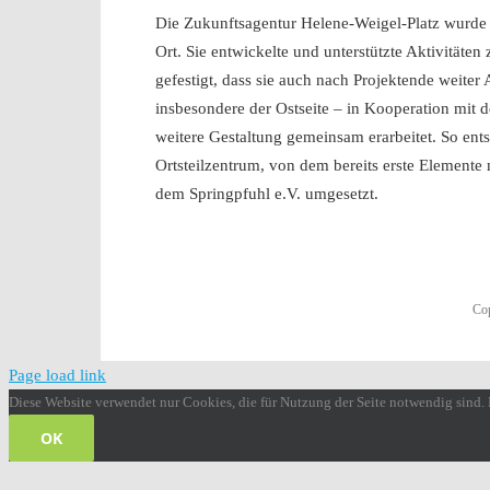
Die Zukunftsagentur Helene-Weigel-Platz wurde 
Ort. Sie entwickelte und unterstützte Aktivitäte
gefestigt, dass sie auch nach Projektende weiter
insbesondere der Ostseite – in Kooperation mi
weitere Gestaltung gemeinsam erarbeitet. So ents
Ortsteilzentrum, von dem bereits erste Elemente
dem Springpfuhl e.V. umgesetzt.
Cop
Page load link
Diese Website verwendet nur Cookies, die für Nutzung der Seite notwendig sind. 
OK