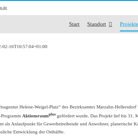
n.de
Start
Standort
Projekt
2-02-16T10:57:04+01:00
tsagentur Helene-Weigel-Platz“ des Bezirksamtes Marzahn-Hellersdorf v
plus
s-Programm
Aktionsraum
gefördert wurde. Das Projekt lief bis 31.
ent als Anlaufpunkt für Gewerbetreibende und Anwohner, planerische Ko
uliche Entwicklung der Osthälfte.