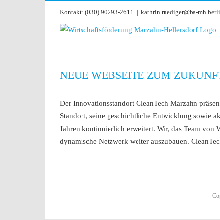
Zum
Kontakt: (030) 90293-2611
|
kathrin.ruediger@ba-mh.berli
Inhalt
springen
NEUE WEBSEITE ZUM ZUKUNF
Der Innovationsstandort CleanTech Marzahn präsent
Standort, seine geschichtliche Entwicklung sowie a
Jahren kontinuierlich erweitert. Wir, das Team v
dynamische Netzwerk weiter auszubauen. CleanTech
Cop