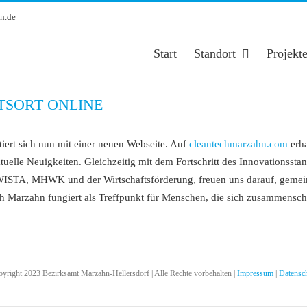
n.de
Start
Standort
Projekt
TSORT ONLINE
iert sich nun mit einer neuen Webseite. Auf
cleantechmarzahn.com
erha
ktuelle Neuigkeiten. Gleichzeitig mit dem Fortschritt des Innovationss
on WISTA, MHWK und der Wirtschaftsförderung, freuen uns darauf, gem
 Marzahn fungiert als Treffpunkt für Menschen, die sich zusammensch
yright 2023 Bezirksamt Marzahn-Hellersdorf | Alle Rechte vorbehalten |
Impressum
|
Datensc