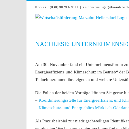
Zum
Kontakt: (030) 90293-2611
|
kathrin.ruediger@ba-mh.berli
Inhalt
springen
NACHLESE: UNTERNEHMENSFOR
Zeige
grösseres
Am 30. November fand ein Unternehmensforum zum T
Bild
Energieeffizienz und Klimaschutz im Betrieb“ der 
Teilnehmer:innen ihre eigenen und weitere Unterst
Die Folien der beiden Vorträge können Sie gerne hie
–
Koordinierungsstelle für Energieeffizienz und Kl
–
Klimaschutz- und Energiebüro Märkisch-Oderlan
Als Praxisbeispiel zur niedrigschwelligen Identifi
wurde eine Woche zuvor unterbrechungsfrei ein Mess