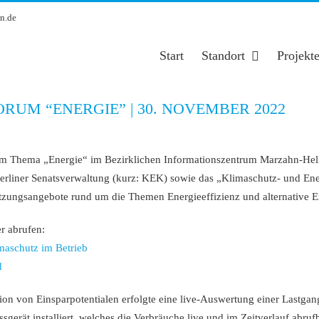
n.de
Start
Standort
Projekt
UM “ENERGIE” | 30. NOVEMBER 2022
hema „Energie“ im Bezirklichen Informationszentrum Marzahn-Hellersd
Berliner Senatsverwaltung (kurz: KEK) sowie das „Klimaschutz- und Ene
ützungsangebote rund um die Themen Energieeffizienz und alternative 
r abrufen:
imaschutz im Betrieb
d
kation von Einsparpotentialen erfolgte eine live-Auswertung einer Last
gerät installiert, welches die Verbräuche live und im Zeitverlauf abru