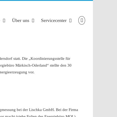
e
Über uns
Servicecenter
orf statt. Die „Koordinierungsstelle für
rgiebüro Märkisch-Oderland“ stellte den 30
Energieerzeugung vor.
gangmessung bei der Lischka GmbH. Bei der Firma
fbar macht (siehe Folien des Energiebüro MOL).