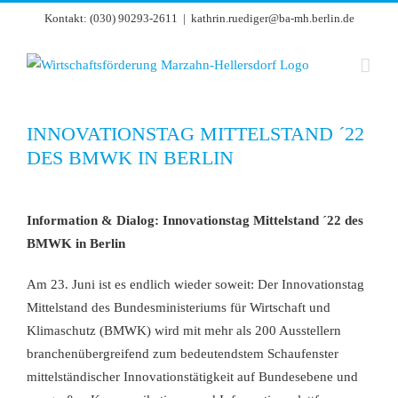
Zum
Kontakt: (030) 90293-2611
|
kathrin.ruediger@ba-mh.berlin.de
Inhalt
springen
INNOVATIONSTAG MITTELSTAND ´22
DES BMWK IN BERLIN
Zeige
grösseres
Information & Dialog: Innovationstag Mittelstand ´22 des
Bild
BMWK in Berlin
Am 23. Juni ist es endlich wieder soweit: Der Innovationstag
Mittelstand des Bundesministeriums für Wirtschaft und
Klimaschutz (BMWK) wird mit mehr als 200 Ausstellern
branchenübergreifend zum bedeutendstem Schaufenster
mittelständischer Innovationstätigkeit auf Bundesebene und