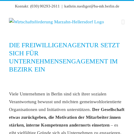
Zum
Kontakt: (030) 90293-2611
|
kathrin.ruediger@ba-mh.berlin.de
Inhalt
springen
DIE FREIWILLIGENAGENTUR SETZT
SICH FÜR
UNTERNEHMENSENGAGEMENT IM
BEZIRK EIN
Viele Unternehmen in Berlin sind sich ihrer sozialen
Verantwortung bewusst und möchten gemeinwohlorientierte
Organisationen und Initiativen unterstützen.
Der Gesellschaft
etwas zurückgeben, die Motivation der Mitarbeiter:innen
stärken, interne Kompetenzen andernorts einsetzen
– es
gibt vielfältige Gründe sich als Unternehmen zu engagieren.