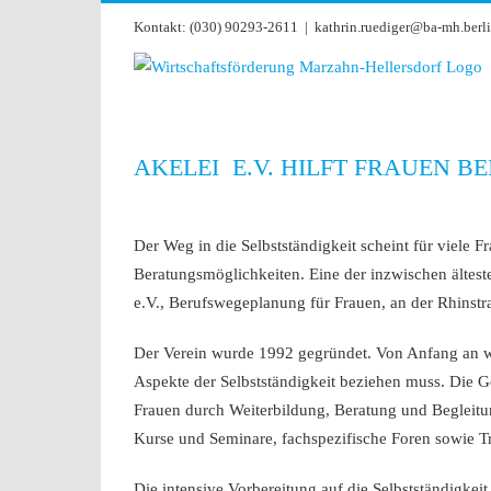
Zum
Kontakt: (030) 90293-2611
|
kathrin.ruediger@ba-mh.berli
Inhalt
springen
AKELEI E.V. HILFT FRAUEN B
Zeige
grösseres
Der Weg in die Selbstständigkeit scheint für viele F
Bild
Beratungsmöglichkeiten. Eine der inzwischen älteste
e.V., Berufswegeplanung für Frauen, an der Rhinstr
Der Verein wurde 1992 gegründet. Von Anfang an war
Aspekte der Selbstständigkeit beziehen muss. Die G
Frauen durch Weiterbildung, Beratung und Begleitun
Kurse und Seminare, fachspezifische Foren sowie T
Die intensive Vorbereitung auf die Selbstständigkeit