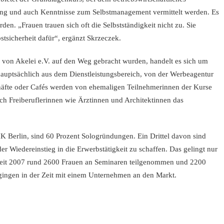
g und auch Kenntnisse zum Selbstmanagement vermittelt werden. Es
den. „Frauen trauen sich oft die Selbstständigkeit nicht zu. Sie
stsicherheit dafür“, ergänzt Skrzeczek.
 von Akelei e.V. auf den Weg gebracht wurden, handelt es sich um
uptsächlich aus dem Dienstleistungsbereich, von der Werbeagentur
häfte oder Cafés werden von ehemaligen Teilnehmerinnen der Kurse
uch Freiberuflerinnen wie Ärztinnen und Architektinnen das
K Berlin, sind 60 Prozent Sologründungen. Ein Drittel davon sind
er Wiedereinstieg in die Erwerbstätigkeit zu schaffen. Das gelingt nur
 seit 2007 rund 2600 Frauen an Seminaren teilgenommen und 2200
gingen in der Zeit mit einem Unternehmen an den Markt.