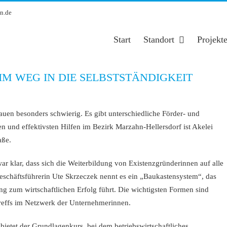
n.de
Start
Standort
Projekt
EIM WEG IN DIE SELBSTSTÄNDIGKEIT
rauen besonders schwierig. Es gibt unterschiedliche Förder- und
n und effektivsten Hilfen im Bezirk Marzahn-Hellersdorf ist Akelei
aße.
 klar, dass sich die Weiterbildung von Existenzgründerinnen auf alle
eschäftsführerin Ute Skrzeczek nennt es ein „Baukastensystem“, das
g zum wirtschaftlichen Erfolg führt. Die wichtigsten Formen sind
reffs im Netzwerk der Unternehmerinnen.
 bietet der Grundlagenkurs, bei dem betriebswirtschaftliches