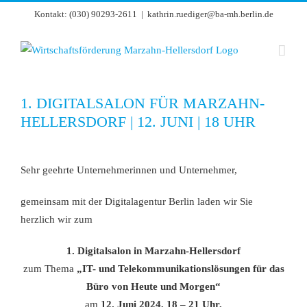
Zum
Kontakt: (030) 90293-2611
|
kathrin.ruediger@ba-mh.berlin.de
Inhalt
springen
1. DIGITALSALON FÜR MARZAHN-
HELLERSDORF | 12. JUNI | 18 UHR
Zeige
grösseres
Sehr geehrte Unternehmerinnen und Unternehmer,
Bild
gemeinsam mit der Digitalagentur Berlin laden wir Sie
herzlich wir zum
1. Digitalsalon in Marzahn-Hellersdorf
zum Thema
„IT- und Telekommunikationslösungen für das
Büro von Heute und Morgen“
am
12. Juni 2024, 18 – 21 Uhr,