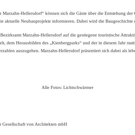
tz Marzahn-Hellersdorf“ können sich die Gäste über die Entstehung der
ktuelle Neubauprojekte informieren. Dabei wird die Baugeschichte des
Bezirksamt Marzahn-Hellersdorf auf die gestiegene touristische Attrakt
Welt, dem Herausbilden des „Kienbergparks“ und der in diesem Jahr stat
erzahlen auszugehen. Marzahn-Hellersdorf präsentiert sich dabei als leb
Alle Fotos: Lichtschwärmer
er Gesellschaft von Architekten mbH