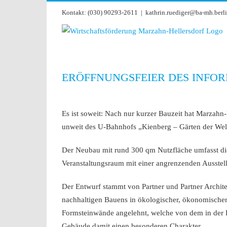
Zum
Kontakt: (030) 90293-2611
|
kathrin.ruediger@ba-mh.berli
Inhalt
springen
ERÖFFNUNGSFEIER DES INFO
Zeige
grösseres
Es ist soweit: Nach nur kurzer Bauzeit hat Marzahn
Bild
unweit des U-Bahnhofs „Kienberg – Gärten der Wel
Der Neubau mit rund 300 qm Nutzfläche umfasst die 
Veranstaltungsraum mit einer angrenzenden Ausstel
Der Entwurf stammt von Partner und Partner Archite
nachhaltigen Bauens in ökologischer, ökonomischer
Formsteinwände angelehnt, welche von dem in der
Gebäude damit einen besonderen Charakter.