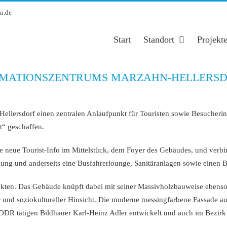
n.de
Start
Standort
Projekt
RMATIONSZENTRUMS MARZAHN-HELLERSDO
-Hellersdorf einen zentralen Anlaufpunkt für Touristen sowie Besucher
t“ geschaffen.
neue Tourist-Info im Mittelstück, dem Foyer des Gebäudes, und verbind
lung und anderseits eine Busfahrerlounge, Sanitäranlagen sowie einen 
kten. Das Gebäude knüpft dabei mit seiner Massivholzbauweise ebenso 
 und soziokultureller Hinsicht. Die moderne messingfarbene Fassade a
DDR
tätigen Bildhauer Karl-Heinz Adler entwickelt und auch im Bezirk 